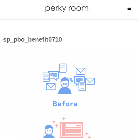
コ
ン
テ
ン
ツ
sp_pbo_benefit0710
へ
ス
キ
ッ
プ