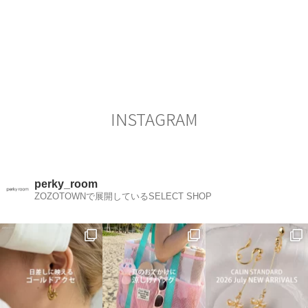
投
ビ
稿
ゲ
ー
シ
ョ
ン
INSTAGRAM
perky_room
ZOZOTOWNで展開しているSELECT SHOP