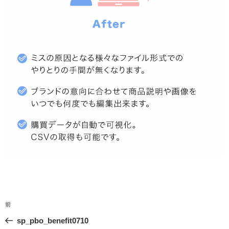
投
前
前
稿
の
sp_pbo_benefit0710
ナ