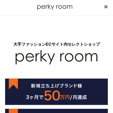
コ
ン
テ
ン
ツ
へ
ス
大手ファッションECサイト内セレクトショップ
キ
ッ
プ