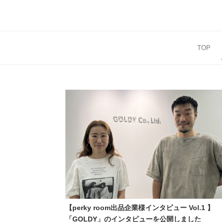
コ
ン
テ
ン
TOP
ツ
へ
ス
キ
ッ
プ
【perky room出品企業様インタビュー Vol.1 】
「GOLDY」のインタビューを公開しました