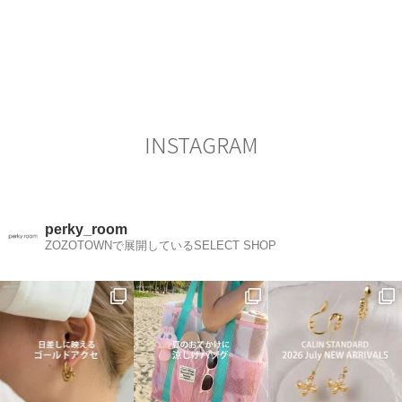
ビ
稿
ゲ
ー
シ
ョ
ン
INSTAGRAM
perky_room
ZOZOTOWNで展開しているSELECT SHOP