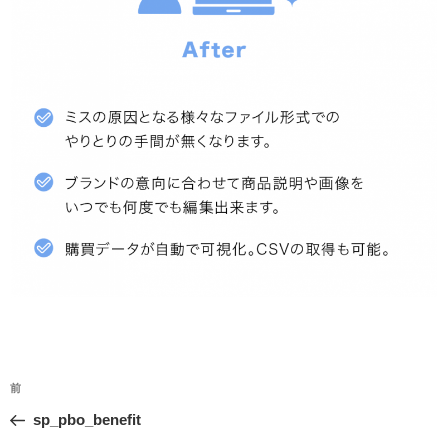
投
前
前
稿
の
sp_pbo_benefit
ナ
投