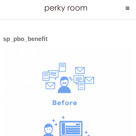
コ
ン
テ
ン
ツ
sp_pbo_benefit
へ
ス
キ
ッ
プ