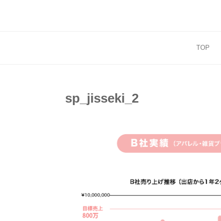
コ
ン
テ
ン
TOP
ツ
へ
ス
キ
sp_jisseki_2
ッ
プ