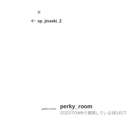
投
前
前
稿
の
sp_jisseki_2
投
ナ
稿
ビ
ゲ
ー
シ
ョ
ン
perky_room
ZOZOTOWNで展開しているSELECT 