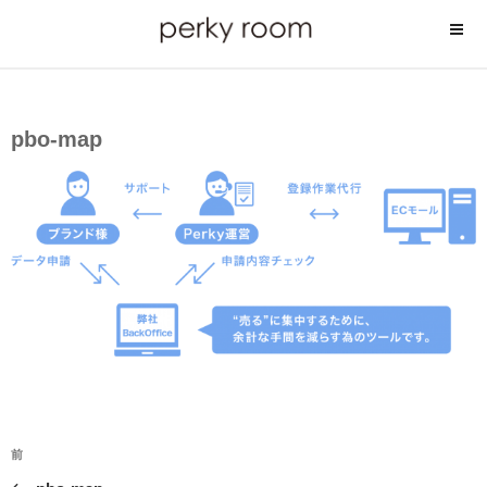
コ
ン
テ
ン
ツ
pbo-map
へ
ス
キ
ッ
プ
投
前
前
稿
の