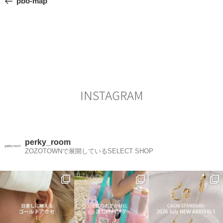
pbo-map
ナ
投
ビ
稿
ゲ
ー
シ
ョ
ン
INSTAGRAM
perky_room
ZOZOTOWNで展開しているSELECT SHOP