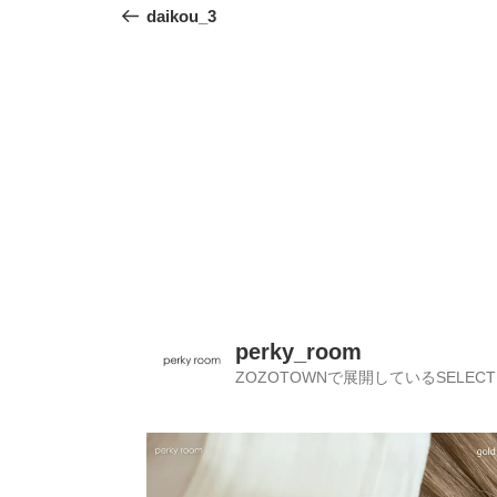
稿
の
daikou_3
投
ナ
稿
ビ
ゲ
ー
シ
ョ
ン
perky_room
ZOZOTOWNで展開しているSELECT 