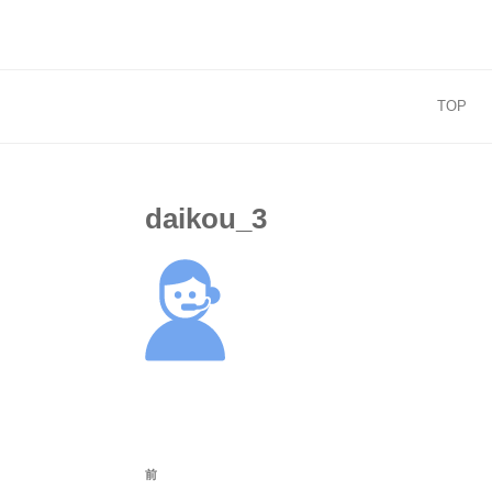
コ
ン
テ
ン
TOP
ツ
へ
ス
キ
daikou_3
ッ
プ
投
前
前