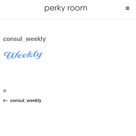
コ
ン
テ
ン
ツ
consul_weekly
へ
ス
キ
ッ
プ
投
前
前
稿
の
consul_weekly
ナ
投
ビ
稿
ゲ
ー