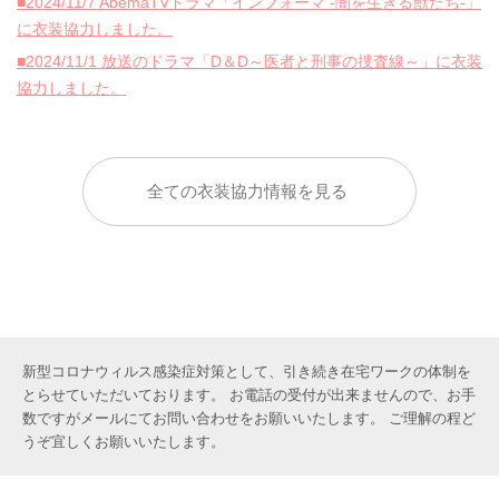
■2024/11/7 AbemaTVドラマ「インフォーマ -闇を生きる獣たち-」
に衣装協力しました。
■2024/11/1 放送のドラマ「D＆D～医者と刑事の捜査線～」に衣装
協力しました。
全ての衣装協力情報を見る
新型コロナウィルス感染症対策として、引き続き在宅ワークの体制を
とらせていただいております。 お電話の受付が出来ませんので、お手
数ですがメールにてお問い合わせをお願いいたします。 ご理解の程ど
うぞ宜しくお願いいたします。