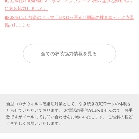
■2024/11/7 AbemaTVドラマ「インフォーマ -闇を生きる獣たち-」
に衣装協力しました。
■2024/11/1 放送のドラマ「D＆D～医者と刑事の捜査線～」に衣装
協力しました。
全ての衣装協力情報を見る
新型コロナウィルス感染症対策として、引き続き在宅ワークの体制を
とらせていただいております。 お電話の受付が出来ませんので、お手
数ですがメールにてお問い合わせをお願いいたします。 ご理解の程ど
うぞ宜しくお願いいたします。