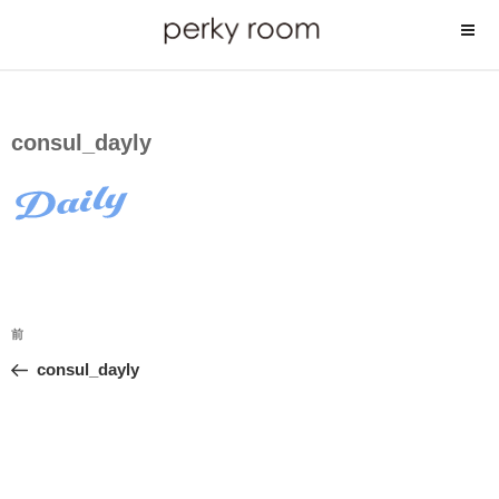
コ
ン
テ
ン
ツ
consul_dayly
へ
ス
キ
ッ
プ
投
前
前
稿
の
consul_dayly
ナ
投
ビ
稿
ゲ
ー