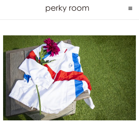
コ
ン
テ
ン
ツ
へ
ス
キ
ッ
プ