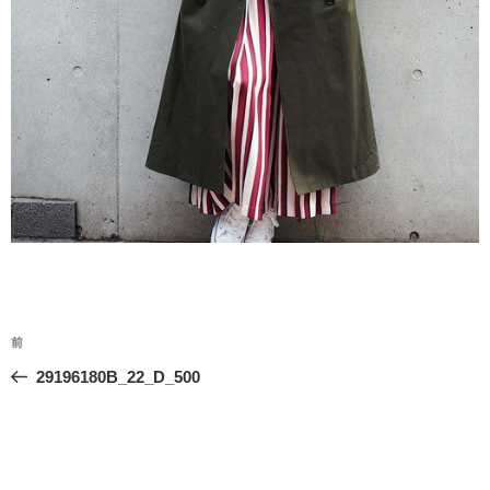
投
前
前
稿
の
29196180B_22_D_500
ナ
投
ビ
稿
ゲ
ー