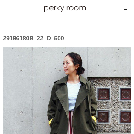
コ
ン
テ
ン
ツ
29196180B_22_D_500
へ
ス
キ
ッ
プ