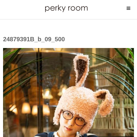
コ
ン
テ
ン
ツ
24879391B_b_09_500
へ
ス
キ
ッ
プ