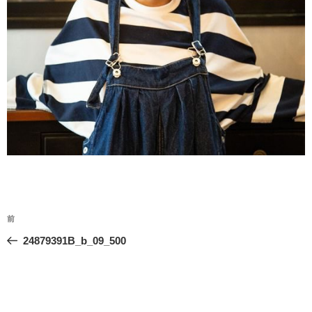
投
前
前
稿
の
24879391B_b_09_500
ナ
投
ビ
稿
ゲ
ー