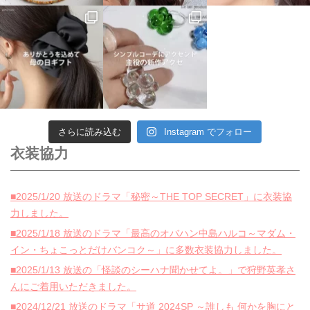
さらに読み込む
Instagram でフォロー
衣装協力
■2025/1/20 放送のドラマ「秘密～THE TOP SECRET」に衣装協
力しました。
■2025/1/18 放送のドラマ「最高のオバハン中島ハルコ～マダム・
イン・ちょこっとだけバンコク～」に多数衣装協力しました。
■2025/1/13 放送の「怪談のシーハナ聞かせてよ。」で狩野英孝さ
んにご着用いただきました。
■2024/12/21 放送のドラマ「サ道 2024SP ～誰しも 何かを胸にと