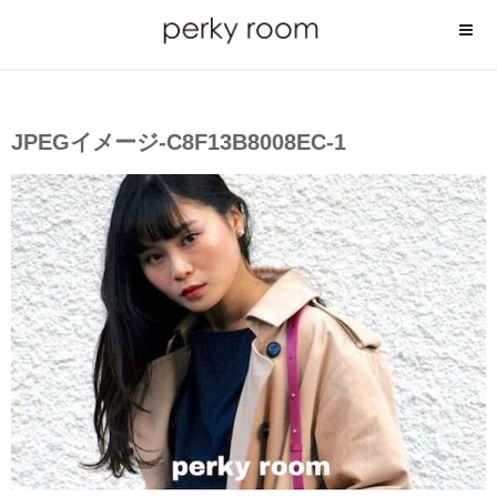
コ
ン
テ
ン
ツ
JPEGイメージ-C8F13B8008EC-1
へ
ス
キ
ッ
プ