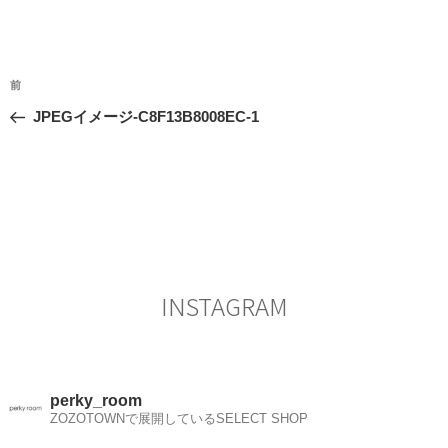
投
前
前
稿
の
JPEGイメージ-C8F13B8008EC-1
ナ
投
ビ
稿
ゲ
ー
シ
ョ
ン
INSTAGRAM
perky_room
ZOZOTOWNで展開しているSELECT SHOP