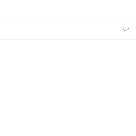
コ
ン
テ
ン
TOP
ツ
へ
ス
キ
ッ
プ