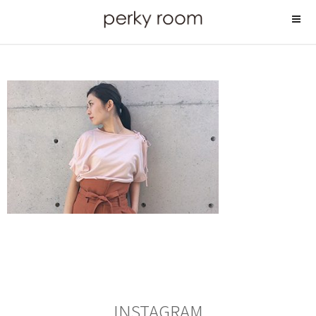
コ
ン
テ
ン
ツ
へ
ス
キ
ッ
プ
INSTAGRAM