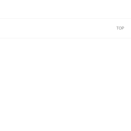
コ
ン
テ
ン
TOP
ツ
へ
ス
キ
ッ
プ